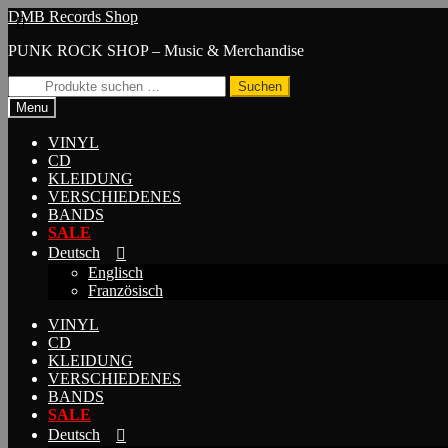
Skip
Skip
DMB Records Shop
to
to
PUNK ROCK SHOP – Music & Merchandise
navigation
content
Suchen
Suchen
nach:
Menu
VINYL
CD
KLEIDUNG
VERSCHIEDENES
BANDS
SALE
Deutsch
Englisch
Französisch
VINYL
CD
KLEIDUNG
VERSCHIEDENES
BANDS
SALE
Deutsch