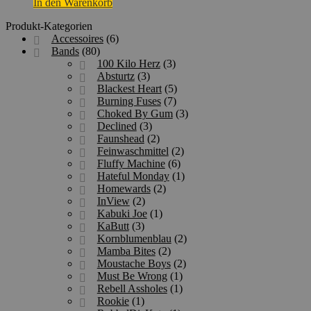
In den Warenkorb
Produktseite
gewählt
Produkt-Kategorien
werden
Accessoires
(6)
Bands
(80)
100 Kilo Herz
(3)
Absturtz
(3)
Blackest Heart
(5)
Burning Fuses
(7)
Choked By Gum
(3)
Declined
(3)
Faunshead
(2)
Feinwaschmittel
(2)
Fluffy Machine
(6)
Hateful Monday
(1)
Homewards
(2)
InView
(2)
Kabuki Joe
(1)
KaButt
(3)
Kornblumenblau
(2)
Mamba Bites
(2)
Moustache Boys
(2)
Must Be Wrong
(1)
Rebell Assholes
(1)
Rookie
(1)