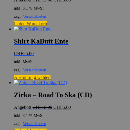
Preis
Preis
inkl. 8.1 % MwSt.
war:
ist:
CHF15.00
CHF5.00.
zzgl.
Versandkosten
In den Warenkorb
Shirt KaButt Ente
CHF
25.00
inkl. MwSt.
zzgl.
Versandkosten
Dieses
Ausführung wählen
Produkt
weist
mehrere
Zirka – Road To Ska (CD)
Varianten
auf.
Ursprünglicher
Aktueller
Angebot!
CHF
15.00
CHF
5.00
Die
Preis
Preis
Optionen
inkl. 8.1 % MwSt.
war:
ist:
können
CHF15.00
CHF5.00.
zzgl.
Versandkosten
auf
der