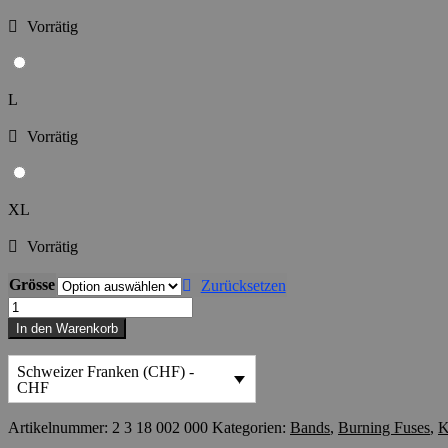
Vorrätig
L
Vorrätig
XL
Vorrätig
Grösse
Zurücksetzen
Shirt
Burning
In den Warenkorb
Fuses
Breathe
Schweizer Franken (CHF) -
Menge
CHF
Artikelnummer:
2 3 18 002 000
Kategorien:
Bands
,
Burning Fuses
,
K