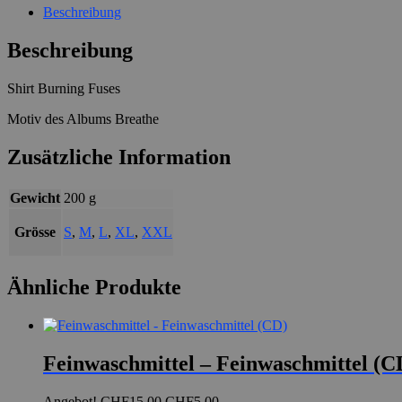
Beschreibung
Beschreibung
Shirt Burning Fuses
Motiv des Albums Breathe
Zusätzliche Information
Gewicht
200 g
Grösse
S
,
M
,
L
,
XL
,
XXL
Ähnliche Produkte
Feinwaschmittel – Feinwaschmittel (C
Ursprünglicher
Aktueller
Angebot!
CHF
15.00
CHF
5.00