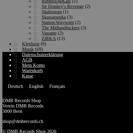
RubbelDieKatz
(1)
Sir Donkey's Revenge
(2)
Skabooom
(1)
Skassapunka
(3)
Station:Waypoint
(2)
The Midlandfuckers
(3)
Vagante
(2)
ZiRKA
(13)
Kleidung
(9)
Musik
(69)
Datenschutzerklärung
AGB
Mein Konto
Warenkorb
Kasse
Deutsch
English
Français
DMB Records Shop
Verein DMB Records
3000 Bern
shop@dmbrecords.ch
© DMB Records Shop 2026