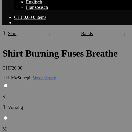
Englisch
Französisch
CHF
0.00
0 items
Start
Bands
Shirt Burning Fuses Breathe
CHF
20.00
inkl. MwSt.
zzgl.
Versandkosten
S
Vorrätig
M