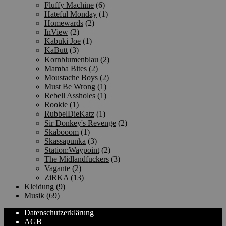
Fluffy Machine
(6)
Hateful Monday
(1)
Homewards
(2)
InView
(2)
Kabuki Joe
(1)
KaButt
(3)
Kornblumenblau
(2)
Mamba Bites
(2)
Moustache Boys
(2)
Must Be Wrong
(1)
Rebell Assholes
(1)
Rookie
(1)
RubbelDieKatz
(1)
Sir Donkey's Revenge
(2)
Skabooom
(1)
Skassapunka
(3)
Station:Waypoint
(2)
The Midlandfuckers
(3)
Vagante
(2)
ZiRKA
(13)
Kleidung
(9)
Musik
(69)
Datenschutzerklärung
AGB