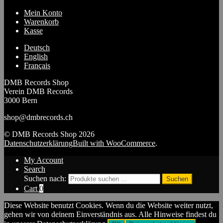
Mein Konto
Warenkorb
Kasse
Deutsch
English
Français
DMB Records Shop
Verein DMB Records
3000 Bern
shop@dmbrecords.ch
© DMB Records Shop 2026
Datenschutzerklärung
Built with WooCommerce
.
My Account
Search
Suchen nach:
Suchen
Cart
0
Diese Website benutzt Cookies. Wenn du die Website weiter nutzt,
gehen wir von deinem Einverständnis aus. Alle Hinweise findest du