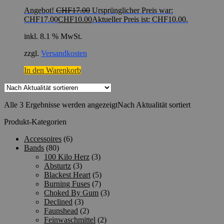
Angebot!
CHF
17.00
Ursprünglicher Preis war:
CHF17.00
CHF
10.00
Aktueller Preis ist: CHF10.00.
inkl. 8.1 % MwSt.
zzgl.
Versandkosten
In den Warenkorb
Alle 3 Ergebnisse werden angezeigt
Nach Aktualität sortiert
Produkt-Kategorien
Accessoires
(6)
Bands
(80)
100 Kilo Herz
(3)
Absturtz
(3)
Blackest Heart
(5)
Burning Fuses
(7)
Choked By Gum
(3)
Declined
(3)
Faunshead
(2)
Feinwaschmittel
(2)