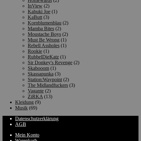
Homewards
(2)
InView
(2)
Kabuki Joe
(1)
KaButt
(3)
Kornblumenblau
(2)
Mamba Bites
(2)
Moustache Boys
(2)
Must Be Wrong
(1)
Rebell Assholes
(1)
Rookie
(1)
RubbelDieKatz
(1)
Sir Donkey's Revenge
(2)
Skabooom
(1)
Skassapunka
(3)
Station:Waypoint
(2)
The Midlandfuckers
(3)
Vagante
(2)
ZiRKA
(13)
Kleidung
(9)
Musik
(69)
Datenschutzerklärung
AGB
Mein Konto
Warenkorb