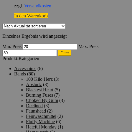
zzgl.
Versandkosten
In den Warenkorb
Einzelnes Ergebnis wird angezeigt
Min. Preis
Max. Preis
Filter
Produkt-Kategorien
Accessoires
(6)
Bands
(80)
100 Kilo Herz
(3)
Absturtz
(3)
Blackest Heart
(5)
Burning Fuses
(7)
Choked By Gum
(3)
Declined
(3)
Faunshead
(2)
Feinwaschmittel
(2)
Fluffy Machine
(6)
Hateful Monday
(1)