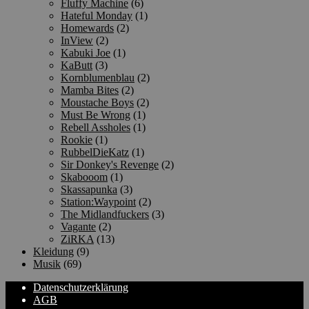
Fluffy Machine
(6)
Hateful Monday
(1)
Homewards
(2)
InView
(2)
Kabuki Joe
(1)
KaButt
(3)
Kornblumenblau
(2)
Mamba Bites
(2)
Moustache Boys
(2)
Must Be Wrong
(1)
Rebell Assholes
(1)
Rookie
(1)
RubbelDieKatz
(1)
Sir Donkey's Revenge
(2)
Skabooom
(1)
Skassapunka
(3)
Station:Waypoint
(2)
The Midlandfuckers
(3)
Vagante
(2)
ZiRKA
(13)
Kleidung
(9)
Musik
(69)
Datenschutzerklärung
AGB