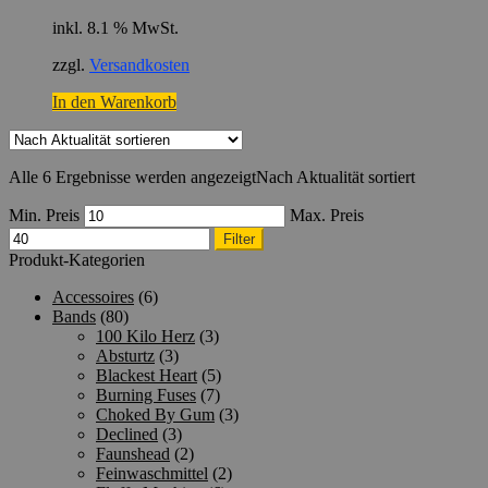
inkl. 8.1 % MwSt.
zzgl.
Versandkosten
In den Warenkorb
Alle 6 Ergebnisse werden angezeigt
Nach Aktualität sortiert
Min. Preis
Max. Preis
Filter
Produkt-Kategorien
Accessoires
(6)
Bands
(80)
100 Kilo Herz
(3)
Absturtz
(3)
Blackest Heart
(5)
Burning Fuses
(7)
Choked By Gum
(3)
Declined
(3)
Faunshead
(2)
Feinwaschmittel
(2)