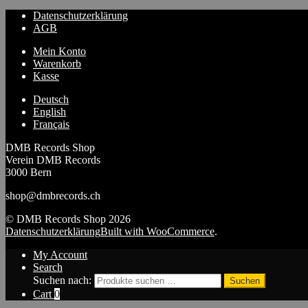
Datenschutzerklärung
AGB
Mein Konto
Warenkorb
Kasse
Deutsch
English
Français
DMB Records Shop
Verein DMB Records
3000 Bern
shop@dmbrecords.ch
© DMB Records Shop 2026
Datenschutzerklärung
Built with WooCommerce
.
My Account
Search
Suchen nach:
Suchen
Cart
0