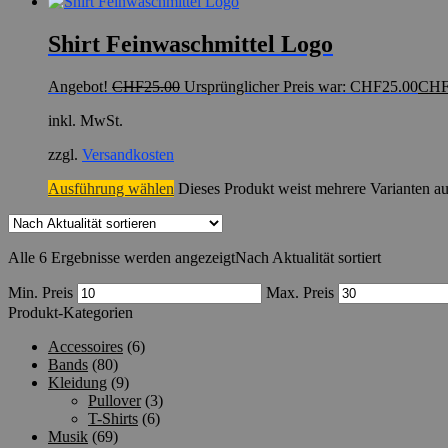
Shirt Feinwaschmittel Logo
Angebot!
CHF
25.00
Ursprünglicher Preis war: CHF25.00
CH
inkl. MwSt.
zzgl.
Versandkosten
Ausführung wählen
Dieses Produkt weist mehrere Varianten a
Alle 6 Ergebnisse werden angezeigt
Nach Aktualität sortiert
Min. Preis
Max. Preis
Produkt-Kategorien
Accessoires
(6)
Bands
(80)
Kleidung
(9)
Pullover
(3)
T-Shirts
(6)
Musik
(69)