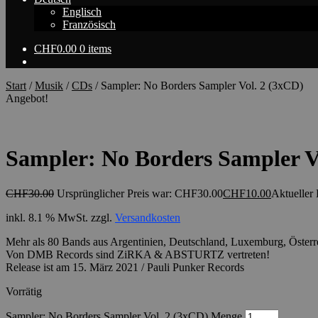
Englisch
Französisch
CHF
0.00
0 items
Start
/
Musik
/
CDs
/
Sampler: No Borders Sampler Vol. 2 (3xCD)
Angebot!
Sampler: No Borders Sampler V
CHF
30.00
Ursprünglicher Preis war: CHF30.00
CHF
10.00
Aktueller 
inkl. 8.1 % MwSt.
zzgl.
Versandkosten
Mehr als 80 Bands aus Argentinien, Deutschland, Luxemburg, Österr
Von DMB Records sind ZiRKA & ABSTURTZ vertreten!
Release ist am 15. März 2021 / Pauli Punker Records
Vorrätig
Sampler: No Borders Sampler Vol. 2 (3xCD) Menge