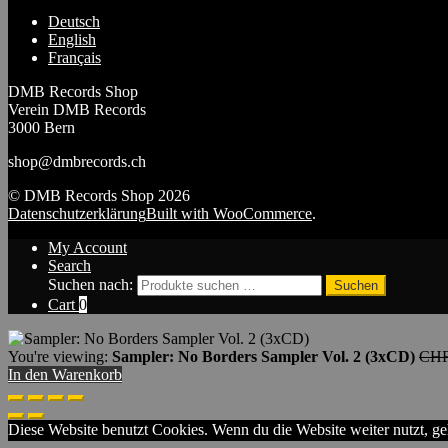
Deutsch
English
Français
DMB Records Shop
Verein DMB Records
3000 Bern
shop@dmbrecords.ch
© DMB Records Shop 2026
Datenschutzerklärung
Built with WooCommerce
.
My Account
Search
Suchen nach:
Suchen
Cart
0
You're viewing:
Sampler: No Borders Sampler Vol. 2 (3xCD)
CH
In den Warenkorb
Diese Website benutzt Cookies. Wenn du die Website weiter nutzt, ge