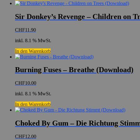
Sir Donkey’s Revenge – Children on T
CHF
11.90
inkl. 8.1 % MwSt.
In den Warenkorb
Burning Fuses – Breathe (Download)
CHF
10.00
inkl. 8.1 % MwSt.
In den Warenkorb
Choked By Gum – Die Richtung Stimm
CHF
12.00