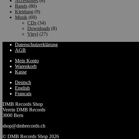
Accessoires
(6)
Bands
(80)
Kleidung
(9)
Musik
(69)
CDs
(34)
Downloads
(8)
Vinyl
(27)
Datenschutzerklärung
AGB
Mein Konto
Warenkorb
Kasse
Deutsch
English
Français
DMB Records Shop
Verein DMB Records
3000 Bern
shop@dmbrecords.ch
© DMB Records Shop 2026