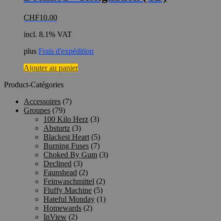
CHF
10.00
incl. 8.1% VAT
plus
Frais d'expédition
Ajouter au panier
Product-Catégories
Accessoires
(7)
Groupes
(79)
100 Kilo Herz
(3)
Absturtz
(3)
Blackest Heart
(5)
Burning Fuses
(7)
Choked By Gum
(3)
Declined
(3)
Faunshead
(2)
Feinwaschmittel
(2)
Fluffy Machine
(5)
Hateful Monday
(1)
Homewards
(2)
InView
(2)