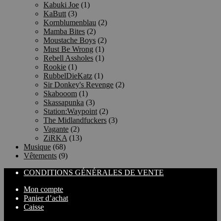
Kabuki Joe
(1)
KaButt
(3)
Kornblumenblau
(2)
Mamba Bites
(2)
Moustache Boys
(2)
Must Be Wrong
(1)
Rebell Assholes
(1)
Rookie
(1)
RubbelDieKatz
(1)
Sir Donkey's Revenge
(2)
Skabooom
(1)
Skassapunka
(3)
Station:Waypoint
(2)
The Midlandfuckers
(3)
Vagante
(2)
ZiRKA
(13)
Musique
(68)
Vêtements
(9)
CONDITIONS GÉNÉRALES DE VENTE
Mon compte
Panier d’achat
Caisse