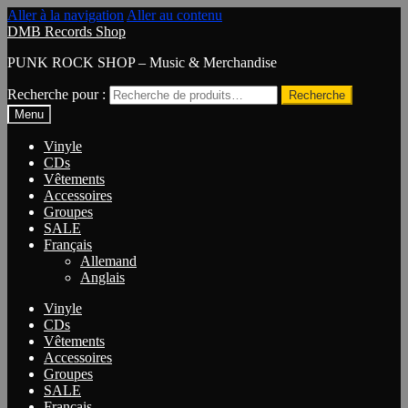
Aller à la navigation
Aller au contenu
DMB Records Shop
PUNK ROCK SHOP – Music & Merchandise
Recherche pour :
Recherche
Menu
Vinyle
CDs
Vêtements
Accessoires
Groupes
SALE
Français
Allemand
Anglais
Vinyle
CDs
Vêtements
Accessoires
Groupes
SALE
Français