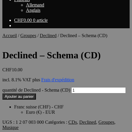
Allemand
Anglais
CHF
0.00
0 article
Accueil
/
Groupes
/
Declined
/
Declined – Schema (CD)
Declined – Schema (CD)
CHF
10.00
incl. 8.1% VAT
plus
Frais d'expédition
quantité de Declined - Schema (CD)
Ajouter au panier
Franc suisse (CHF) - CHF
Euro (€) - EUR
UGS :
1 2 07 003 000
Catégories :
CDs
,
Declined
,
Groupes
,
Musique