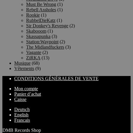
Must Be Wrong
(1)
Rebell Assholes
(1)
Rookie
(1)
RubbelDieKatz
(1)
Sir Donkey's Revenge
(2)
Skabooom
(1)
Skassapunka
(3)
Station:Waypoint
(2)
The Midlandfuckers
(3)
Vagante
(2)
ZiRKA
(13)
Musique
(68)
Vêtements
(9)
CONDITIONS GÉNÉRALES DE VENTE
Mon compte
Panier d’achat
Caisse
Deutsch
English
Français
DMB Records Shop