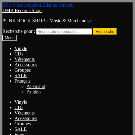
Aller à la navigation
Aller au contenu
DMB Records Shop
PUNK ROCK SHOP – Music & Merchandise
Recherche pour :
Recherche
Menu
Vinyle
CDs
Vêtements
Accessoires
Groupes
SALE
Français
Allemand
Anglais
Vinyle
CDs
Vêtements
Accessoires
Groupes
SALE
Français