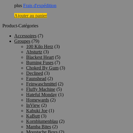
plus
Frais d'expédition
Ajouter au panier
Product-Catégories
Accessoires
(7)
Groupes
(79)
100 Kilo Herz
(3)
Absturtz
(3)
Blackest Heart
(5)
Burning Fuses
(7)
Choked By Gum
(3)
Declined
(3)
Faunshead
(2)
Feinwaschmittel
(2)
Fluffy Machine
(5)
Hateful Monday
(1)
Homewards
(2)
InView
(2)
Kabuki Joe
(1)
KaButt
(3)
Kornblumenblau
(2)
Mamba Bites
(2)
Moustache Boys
(2)