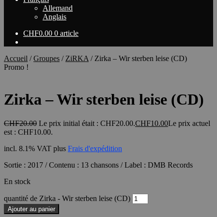
Allemand
Anglais
CHF
0.00
0 article
Accueil
/
Groupes
/
ZiRKA
/
Zirka – Wir sterben leise (CD)
Promo !
Zirka – Wir sterben leise (CD)
CHF
20.00
Le prix initial était : CHF20.00.
CHF
10.00
Le prix actuel
est : CHF10.00.
incl. 8.1% VAT
plus
Frais d'expédition
Sortie : 2017 / Contenu : 13 chansons / Label : DMB Records
En stock
quantité de Zirka - Wir sterben leise (CD)
Ajouter au panier