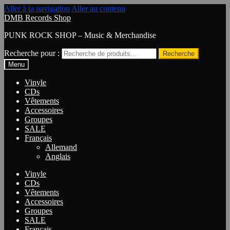
Aller à la navigation
Aller au contenu
DMB Records Shop
PUNK ROCK SHOP – Music & Merchandise
Recherche pour :
Recherche
Menu
Vinyle
CDs
Vêtements
Accessoires
Groupes
SALE
Français
Allemand
Anglais
Vinyle
CDs
Vêtements
Accessoires
Groupes
SALE
Français