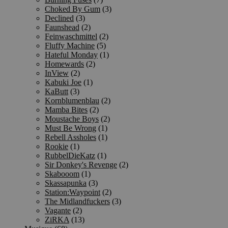
Choked By Gum
(3)
Declined
(3)
Faunshead
(2)
Feinwaschmittel
(2)
Fluffy Machine
(5)
Hateful Monday
(1)
Homewards
(2)
InView
(2)
Kabuki Joe
(1)
KaButt
(3)
Kornblumenblau
(2)
Mamba Bites
(2)
Moustache Boys
(2)
Must Be Wrong
(1)
Rebell Assholes
(1)
Rookie
(1)
RubbelDieKatz
(1)
Sir Donkey's Revenge
(2)
Skabooom
(1)
Skassapunka
(3)
Station:Waypoint
(2)
The Midlandfuckers
(3)
Vagante
(2)
ZiRKA
(13)