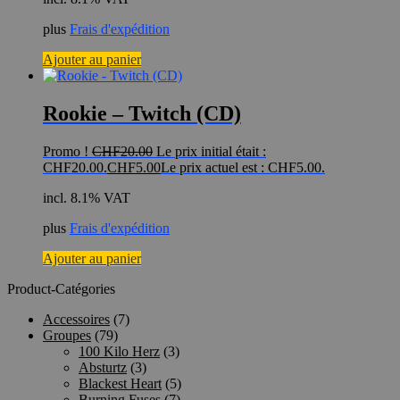
plus
Frais d'expédition
Ajouter au panier
Rookie – Twitch (CD)
Promo !
CHF
20.00
Le prix initial était :
CHF20.00.
CHF
5.00
Le prix actuel est : CHF5.00.
incl. 8.1% VAT
plus
Frais d'expédition
Ajouter au panier
Product-Catégories
Accessoires
(7)
Groupes
(79)
100 Kilo Herz
(3)
Absturtz
(3)
Blackest Heart
(5)
Burning Fuses
(7)