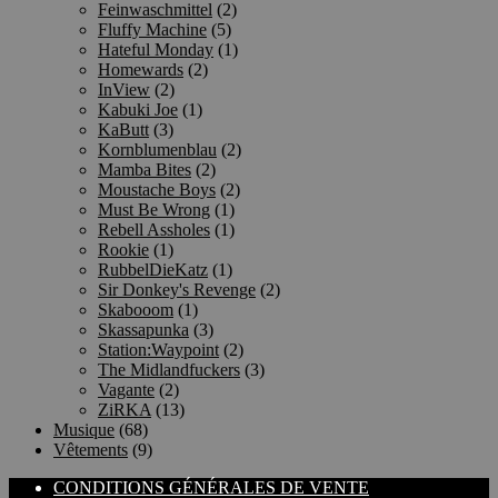
Feinwaschmittel
(2)
Fluffy Machine
(5)
Hateful Monday
(1)
Homewards
(2)
InView
(2)
Kabuki Joe
(1)
KaButt
(3)
Kornblumenblau
(2)
Mamba Bites
(2)
Moustache Boys
(2)
Must Be Wrong
(1)
Rebell Assholes
(1)
Rookie
(1)
RubbelDieKatz
(1)
Sir Donkey's Revenge
(2)
Skabooom
(1)
Skassapunka
(3)
Station:Waypoint
(2)
The Midlandfuckers
(3)
Vagante
(2)
ZiRKA
(13)
Musique
(68)
Vêtements
(9)
CONDITIONS GÉNÉRALES DE VENTE