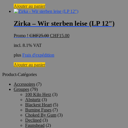
Ajouter au panier
Zirka – Wir sterben leise (LP 12″)
Le
Le
Promo !
CHF
25.00
CHF
15.00
prix
prix
incl. 8.1% VAT
initial
actuel
était :
est :
plus
Frais d'expédition
CHF25.00.
CHF15.00.
Ajouter au panier
Product-Catégories
Accessoires
(7)
Groupes
(79)
100 Kilo Herz
(3)
Absturtz
(3)
Blackest Heart
(5)
Burning Fuses
(7)
Choked By Gum
(3)
Declined
(3)
Faunshead
(2)