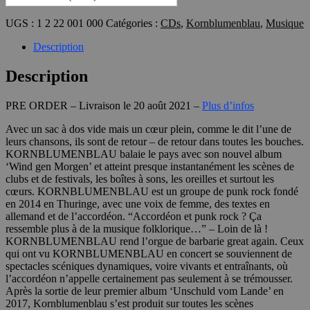
vers
UGS :
1 2 22 001 000
Catégories :
CDs
,
Kornblumenblau
,
Musique
demain
(CD)
Description
Description
PRE ORDER – Livraison le 20 août 2021 –
Plus d’infos
Avec un sac à dos vide mais un cœur plein, comme le dit l’une de
leurs chansons, ils sont de retour – de retour dans toutes les bouches.
KORNBLUMENBLAU balaie le pays avec son nouvel album
‘Wind gen Morgen’ et atteint presque instantanément les scènes de
clubs et de festivals, les boîtes à sons, les oreilles et surtout les
cœurs. KORNBLUMENBLAU est un groupe de punk rock fondé
en 2014 en Thuringe, avec une voix de femme, des textes en
allemand et de l’accordéon. “Accordéon et punk rock ? Ça
ressemble plus à de la musique folklorique…” – Loin de là !
KORNBLUMENBLAU rend l’orgue de barbarie great again. Ceux
qui ont vu KORNBLUMENBLAU en concert se souviennent de
spectacles scéniques dynamiques, voire vivants et entraînants, où
l’accordéon n’appelle certainement pas seulement à se trémousser.
Après la sortie de leur premier album ‘Unschuld vom Lande’ en
2017, Kornblumenblau s’est produit sur toutes les scènes