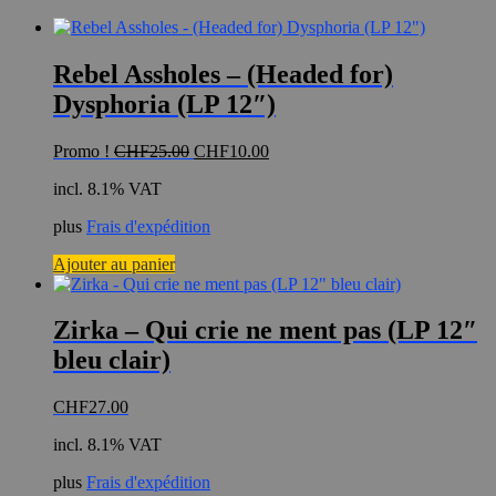
Rebel Assholes – (Headed for)
Dysphoria (LP 12″)
Le
Le
Promo !
CHF
25.00
CHF
10.00
prix
prix
incl. 8.1% VAT
initial
actuel
était :
est :
plus
Frais d'expédition
CHF25.00.
CHF10.00.
Ajouter au panier
Zirka – Qui crie ne ment pas (LP 12″
bleu clair)
CHF
27.00
incl. 8.1% VAT
plus
Frais d'expédition