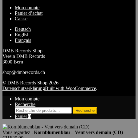
Mon compte
Panier d’achat
Caisse
Deutsch
English
Français
DMB Records Shop
Verein DMB Records
3000 Bern
shop@dmbrecords.ch
© DMB Records Shop 2026
Datenschutzerklärung
Built with WooCommerce
.
Mon compte
Recherche
Recherche
Recherche
pour :
Panier
0
Vous regardez :
Kornblumenblau – Vent vers demain (CD)
CHF
20.00