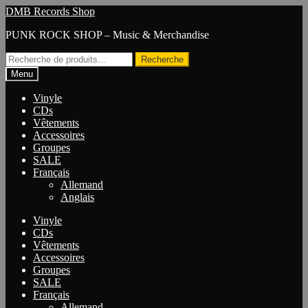
Aller
Aller
DMB Records Shop
à
au
PUNK ROCK SHOP – Music & Merchandise
la
contenu
navigation
Recherche
Recherche
pour :
Menu
Vinyle
CDs
Vêtements
Accessoires
Groupes
SALE
Français
Allemand
Anglais
Vinyle
CDs
Vêtements
Accessoires
Groupes
SALE
Français
Allemand