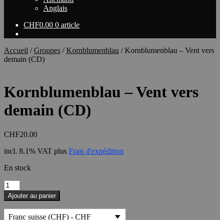
Anglais
CHF
0.00
0 article
Accueil
/
Groupes
/
Kornblumenblau
/
Kornblumenblau – Vent vers
demain (CD)
Kornblumenblau – Vent vers
demain (CD)
CHF
20.00
incl. 8.1% VAT
plus
Frais d'expédition
En stock
quantité
de
Ajouter au panier
Kornblumenblau
-
Franc suisse (CHF) - CHF
Vent