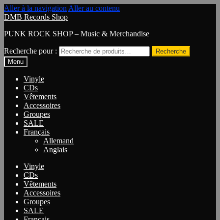
Aller à la navigation
Aller au contenu
DMB Records Shop
PUNK ROCK SHOP – Music & Merchandise
Recherche pour :
Recherche
Menu
Vinyle
CDs
Vêtements
Accessoires
Groupes
SALE
Français
Allemand
Anglais
Vinyle
CDs
Vêtements
Accessoires
Groupes
SALE
Français