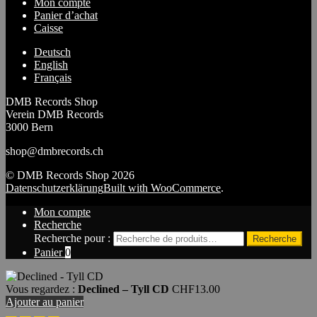
Mon compte
Panier d’achat
Caisse
Deutsch
English
Français
DMB Records Shop
Verein DMB Records
3000 Bern
shop@dmbrecords.ch
© DMB Records Shop 2026
Datenschutzerklärung
Built with WooCommerce
.
Mon compte
Recherche
Recherche pour :
Recherche
Panier
0
Vous regardez :
Declined – Tyll CD
CHF
13.00
Ajouter au panier