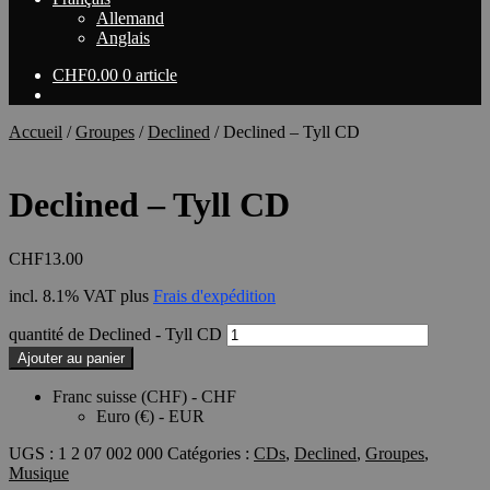
Allemand
Anglais
CHF
0.00
0 article
Accueil
/
Groupes
/
Declined
/
Declined – Tyll CD
Declined – Tyll CD
CHF
13.00
incl. 8.1% VAT
plus
Frais d'expédition
quantité de Declined - Tyll CD
Ajouter au panier
Franc suisse (CHF) - CHF
Euro (€) - EUR
UGS :
1 2 07 002 000
Catégories :
CDs
,
Declined
,
Groupes
,
Musique