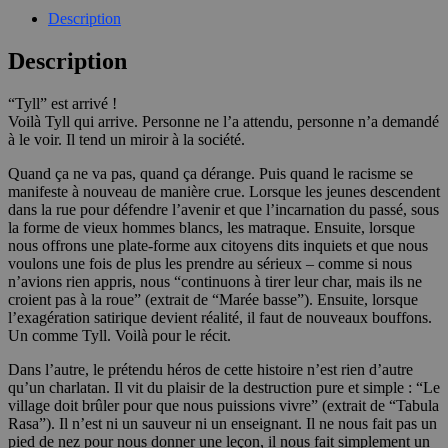
Description
Description
“Tyll” est arrivé !
Voilà Tyll qui arrive. Personne ne l’a attendu, personne n’a demandé
à le voir. Il tend un miroir à la société.
Quand ça ne va pas, quand ça dérange. Puis quand le racisme se
manifeste à nouveau de manière crue. Lorsque les jeunes descendent
dans la rue pour défendre l’avenir et que l’incarnation du passé, sous
la forme de vieux hommes blancs, les matraque. Ensuite, lorsque
nous offrons une plate-forme aux citoyens dits inquiets et que nous
voulons une fois de plus les prendre au sérieux – comme si nous
n’avions rien appris, nous “continuons à tirer leur char, mais ils ne
croient pas à la roue” (extrait de “Marée basse”). Ensuite, lorsque
l’exagération satirique devient réalité, il faut de nouveaux bouffons.
Un comme Tyll. Voilà pour le récit.
Dans l’autre, le prétendu héros de cette histoire n’est rien d’autre
qu’un charlatan. Il vit du plaisir de la destruction pure et simple : “Le
village doit brûler pour que nous puissions vivre” (extrait de “Tabula
Rasa”). Il n’est ni un sauveur ni un enseignant. Il ne nous fait pas un
pied de nez pour nous donner une leçon, il nous fait simplement un