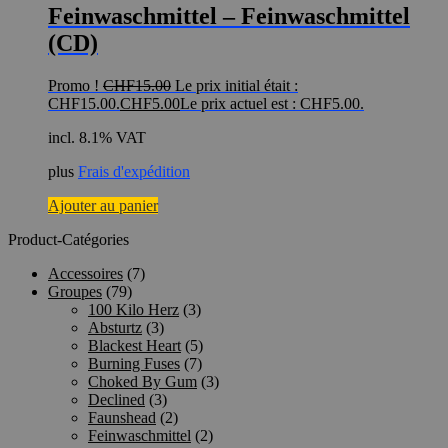
Feinwaschmittel – Feinwaschmittel
(CD)
Promo !
CHF
15.00
Le prix initial était :
CHF15.00.
CHF
5.00
Le prix actuel est : CHF5.00.
incl. 8.1% VAT
plus
Frais d'expédition
Ajouter au panier
Product-Catégories
Accessoires
(7)
Groupes
(79)
100 Kilo Herz
(3)
Absturtz
(3)
Blackest Heart
(5)
Burning Fuses
(7)
Choked By Gum
(3)
Declined
(3)
Faunshead
(2)
Feinwaschmittel
(2)