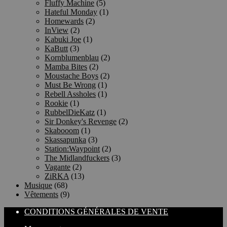
Fluffy Machine
(5)
Hateful Monday
(1)
Homewards
(2)
InView
(2)
Kabuki Joe
(1)
KaButt
(3)
Kornblumenblau
(2)
Mamba Bites
(2)
Moustache Boys
(2)
Must Be Wrong
(1)
Rebell Assholes
(1)
Rookie
(1)
RubbelDieKatz
(1)
Sir Donkey's Revenge
(2)
Skabooom
(1)
Skassapunka
(3)
Station:Waypoint
(2)
The Midlandfuckers
(3)
Vagante
(2)
ZiRKA
(13)
Musique
(68)
Vêtements
(9)
CONDITIONS GÉNÉRALES DE VENTE