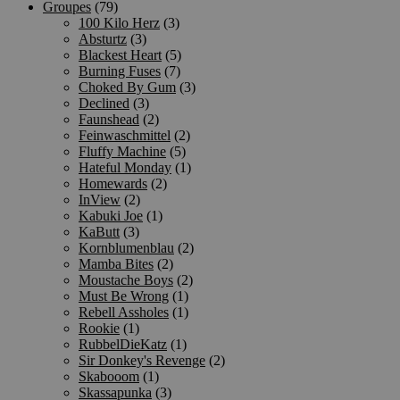
Groupes
(79)
100 Kilo Herz
(3)
Absturtz
(3)
Blackest Heart
(5)
Burning Fuses
(7)
Choked By Gum
(3)
Declined
(3)
Faunshead
(2)
Feinwaschmittel
(2)
Fluffy Machine
(5)
Hateful Monday
(1)
Homewards
(2)
InView
(2)
Kabuki Joe
(1)
KaButt
(3)
Kornblumenblau
(2)
Mamba Bites
(2)
Moustache Boys
(2)
Must Be Wrong
(1)
Rebell Assholes
(1)
Rookie
(1)
RubbelDieKatz
(1)
Sir Donkey's Revenge
(2)
Skabooom
(1)
Skassapunka
(3)