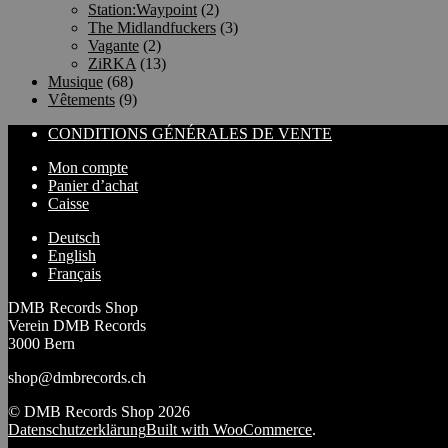
Station:Waypoint
(2)
The Midlandfuckers
(3)
Vagante
(2)
ZiRKA
(13)
Musique
(68)
Vêtements
(9)
CONDITIONS GÉNÉRALES DE VENTE
Mon compte
Panier d’achat
Caisse
Deutsch
English
Français
DMB Records Shop
Verein DMB Records
3000 Bern
shop@dmbrecords.ch
© DMB Records Shop 2026
Datenschutzerklärung
Built with WooCommerce
.