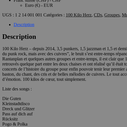
Franc suisse (CHF) - CHF
Euro (€) - EUR
UGS :
1 2 14 001 001
Catégories :
100 Kilo Herz
,
CDs
,
Groupes
,
Mu
Description
Description
100 Kilo Herz – depuis 2014, 3,5 punkers, 1,5 jazzman et 1,5 et demi
du punk rock, mais avec des cuivres”, le bruit s’est entre-temps répan
Rantanplan et quelques autres groupes et entre-temps, il est clair que 
retrouvés quelque part entre les deux chaises et ont réalisé qu’il était 
concerts de l’histoire du groupe pour enfin pouvoir tenir leur premier 
baston, du chant, des cris et de belles mélodies de cuivres. Le tout ac
d’émotion. 100 kilos de cœur, tout simplement.
Liste des songs :
Die Guten
Kleinstadtdisco
Dreck und Glitzer
Pass auf dich auf
Rücksitz
Pogo & Polka