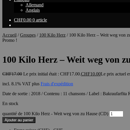
Allemand
Anglais
CHF
0.00
0 article
Accueil
/
Groupes
/
100 Kilo Herz
/
100 Kilo Herz – Weit weg von 
Promo !
100 Kilo Herz – Weit weg von z
CHF
17.00
Le prix initial était : CHF17.00.
CHF
10.00
Le prix actuel 
incl. 8.1% VAT
plus
Frais d'expédition
Date de sortie : 2018 / Contenu : 11 chansons / Label : Bakraufarfita
En stock
quantité de 100 Kilo Herz - Weit weg von zu Hause (CD)
Ajouter au panier