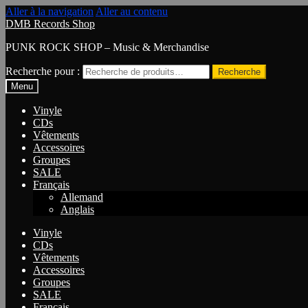
Aller à la navigation
Aller au contenu
DMB Records Shop
PUNK ROCK SHOP – Music & Merchandise
Recherche pour :
Recherche
Menu
Vinyle
CDs
Vêtements
Accessoires
Groupes
SALE
Français
Allemand
Anglais
Vinyle
CDs
Vêtements
Accessoires
Groupes
SALE
Français