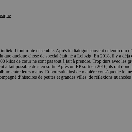
sique
 indiekid font route ensemble. Après le dialogue souvent entendu (au d
du que quelque chose de spécial était né à Leipzig. En 2018, il y a déj
100 kilos de cœur ne sont pas tout à fait à prendre. Trop durs avec les g
tout à fait possible de s’en sortir. Après un EP sorti en 2016, ils ont don
album entre leurs mains. Et poursuit ainsi de manière conséquente le mél
compagné d’histoires de petites et grandes villes, de réflexions nuancée