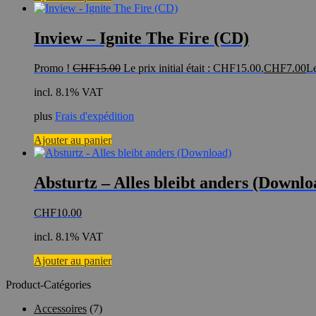
Inview – Ignite The Fire (CD)
Promo !
CHF
15.00
Le prix initial était : CHF15.00.
CHF
7.00
Le
incl. 8.1% VAT
plus
Frais d'expédition
Ajouter au panier
Absturtz – Alles bleibt anders (Downlo
CHF
10.00
incl. 8.1% VAT
Ajouter au panier
Product-Catégories
Accessoires
(7)