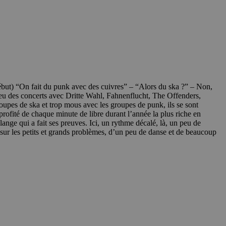
ébut) “On fait du punk avec des cuivres” – “Alors du ska ?” – Non,
à eu des concerts avec Dritte Wahl, Fahnenflucht, The Offenders,
roupes de ska et trop mous avec les groupes de punk, ils se sont
c profité de chaque minute de libre durant l’année la plus riche en
ange qui a fait ses preuves. Ici, un rythme décalé, là, un peu de
s sur les petits et grands problèmes, d’un peu de danse et de beaucoup