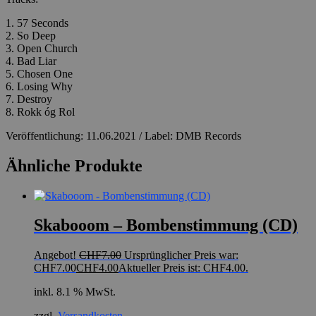
1. 57 Seconds
2. So Deep
3. Open Church
4. Bad Liar
5. Chosen One
6. Losing Why
7. Destroy
8. Rokk óg Rol
Veröffentlichung: 11.06.2021 / Label: DMB Records
Ähnliche Produkte
Skabooom – Bombenstimmung (CD)
Angebot!
CHF
7.00
Ursprünglicher Preis war:
CHF7.00
CHF
4.00
Aktueller Preis ist: CHF4.00.
inkl. 8.1 % MwSt.
zzgl.
Versandkosten