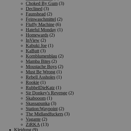
Choked By Gum
(3)
Declined
(3)
Faunshead
(2)
Feinwaschmittel
(2)
Fluffy Machine
(6)
Hateful Monday
(1)
Homewards
(2)
InView
(2)
Kabuki Joe
(1)
KaButt
(3)
Kornblumenblau
(2)
Mamba Bites
(2)
Moustache Boys
(2)
Must Be Wrong
(1)
Rebell Assholes
(1)
Rookie
(1)
RubbelDieKatz
(1)
Sir Donkey's Revenge
(2)
Skabooom
(1)
Skassapunka
(3)
Station:Waypoint
(2)
The Midlandfuckers
(3)
Vagante
(2)
ZiRKA
(13)
Kleidung
(9)