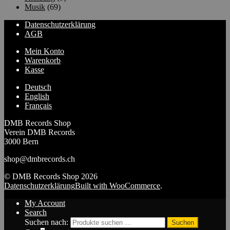
Musik
(69)
Datenschutzerklärung
AGB
Mein Konto
Warenkorb
Kasse
Deutsch
English
Français
DMB Records Shop
Verein DMB Records
3000 Bern
shop@dmbrecords.ch
© DMB Records Shop 2026
Datenschutzerklärung
Built with WooCommerce
.
My Account
Search
Suchen nach:
Suchen