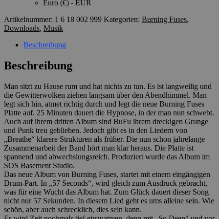
Euro (€) - EUR
Artikelnummer:
1 6 18 002 999
Kategorien:
Burning Fuses
,
Downloads
,
Musik
Beschreibung
Beschreibung
Man sitzt zu Hause rum und hat nichts zu tun. Es ist langweilig und
die Gewitterwolken ziehen langsam über den Abendhimmel. Man
legt sich hin, atmet richtig durch und legt die neue Burning Fuses
Platte auf. 25 Minuten dauert die Hypnose, in der man nun schwebt.
Auch auf ihrem dritten Album sind BuFu ihrem dreckigen Grunge
und Punk treu geblieben. Jedoch gibt es in den Liedern von
„Breathe“ klarere Strukturen als früher. Die nun schon jahrelange
Zusammenarbeit der Band hört man klar heraus. Die Platte ist
spannend und abwechslungsreich. Produziert wurde das Album im
SOS Basement Studio.
Das neue Album von Burning Fuses, startet mit einem eingängigen
Drum-Part. In „57 Seconds“, wird gleich zum Ausdruck gebracht,
was für eine Wucht das Album hat. Zum Glück dauert dieser Song
nicht nur 57 Sekunden. In diesem Lied geht es ums alleine sein. Wie
schön, aber auch schrecklich, dies sein kann.
Es wird Zeit nochmals tief einzuatmen, denn mit „So Deep“ und vor