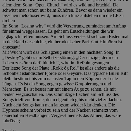
allem dem Song „Open Church“ wird es wild und brachial. Da
schwitzt man schon nur beim Zuhören. Bevor es dann wieder ein
bisschen melodiöser wird, muss man kurz aufstehen um die LP zu
drehen.
Im Song „Losing why“ wird die Verzerrung, zumindest am Anfang,
für einmal weggelassen. Es geht um Entscheidungen die wir
tagtäglich treffen müssen. Am Schluss versteckt sich zum Ersten mal
in der Band Geschichte, ein berndeutscher Part. Gut Hinhören ist
angesagt!
Mit Wucht wirft das Schlagzeug einen in den nächsten Song. In
„Destroy“ geht es um Selbstzerstörung. „Der einzige, der mein
Leben zerstören darf, bin ich!“, wird im Refrain gesungen.
Der letzte Song der Platte „Rokk óg Rol“ ist alles andere als die
Schönheit isländischer Fjorde oder Geysire. Das typische BuFu Riff
bleibt bestimmt bis zum nächsten Tag in den Köpfen der Leute
hängen. Es ist ein Song gegen gewisse Gruppierungen und
Menschen. Es ist besser nur mit einem Auge zu sehen, als mit
beiden wegzuschauen. Das schmutzige Lachen am Schluss des
Songs trieft von Ironie; denn eigentlich gibts nicht viel zu lachen.
Nach acht Songs kann man langsam wieder klar denken. Die
Hypnose scheint vorbei zu sein und der Nacken schmerzt vom
dauerhaften Headbangen. Vergesst niemals das Atmen, das wäre
fahrlässig.
Tracks: