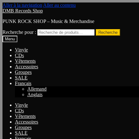
Aller à la navigation
Aller au contenu
DMB Records Shop
PUNK ROCK SHOP – Music & Merchandise
Recherche pour :
Recherche
Menu
Vinyle
CDs
Vêtements
Accessoires
Groupes
SALE
Français
Allemand
Anglais
Vinyle
CDs
Vêtements
Accessoires
Groupes
SALE
Français