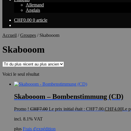
Allemand
Anglais
CHF
0.00
0 article
Accueil
/
Groupes
/
Skabooom
Skabooom
Voici le seul résultat
Skabooom – Bombenstimmung (CD)
Promo !
CHF
7.00
Le prix initial était : CHF7.00.
CHF
4.00
Le p
incl. 8.1% VAT
plus
Frais d'expédition