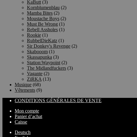
KaButt
(3)
Kornblumenblau
(2)
Mamba Bites
(2)
Moustache Boys
(2)
Must Be Wrong
(1)
Rebell Assholes
(1)
Rookie
(1)
RubbelDieKatz
(1)
Sir Donkey's Revenge
(2)
Skabooom
(1)
Skassapunka
(3)
Station:Waypoint
(2)
The Midlandfuckers
(3)
Vagante
(2)
ZiRKA
(13)
Musique
(68)
Vêtements
(9)
CONDITIONS GÉNÉRALES DE VENTE
Mon compte
Panier d’achat
Caisse
Deutsch