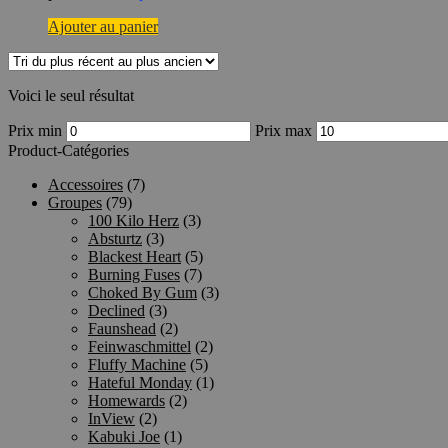
Ajouter au panier
Voici le seul résultat
Prix min
Prix max
Product-Catégories
Accessoires
(7)
Groupes
(79)
100 Kilo Herz
(3)
Absturtz
(3)
Blackest Heart
(5)
Burning Fuses
(7)
Choked By Gum
(3)
Declined
(3)
Faunshead
(2)
Feinwaschmittel
(2)
Fluffy Machine
(5)
Hateful Monday
(1)
Homewards
(2)
InView
(2)
Kabuki Joe
(1)