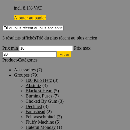
incl. 8.1% VAT
Ajouter au panier
3 résultats affichés
Trié du plus récent au plus ancien
Prix min
Prix max
Filtrer
Product-Catégories
Accessoires
(7)
Groupes
(79)
100 Kilo Herz
(3)
Absturtz
(3)
Blackest Heart
(5)
Burning Fuses
(7)
Choked By Gum
(3)
Declined
(3)
Faunshead
(2)
Feinwaschmittel
(2)
Fluffy Machine
(5)
Hateful Monday
(1)