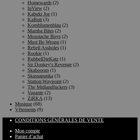
Homewards
(2)
InView
(2)
Kabuki Joe
(1)
KaButt
(3)
Kornblumenblau
(2)
Mamba Bites
(2)
Moustache Boys
(2)
Must Be Wrong
(1)
Rebell Assholes
(1)
Rookie
(1)
RubbelDieKatz
(1)
Sir Donkey's Revenge
(2)
Skabooom
(1)
Skassapunka
(3)
Station:Waypoint
(2)
The Midlandfuckers
(3)
Vagante
(2)
ZiRKA
(13)
Musique
(68)
Vêtements
(9)
CONDITIONS GÉNÉRALES DE VENTE
Mon compte
Panier d’achat